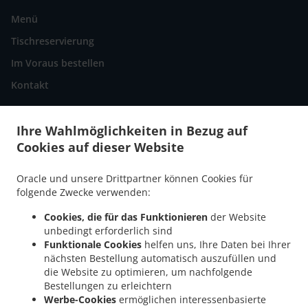
Menü
Tischreservierung
Im Voraus bestellen
Kontakt
Ihre Wahlmöglichkeiten in Bezug auf
AKZEPTIERTE ZAHLUNGSMETHODEN
Cookies auf dieser Website
Oracle und unsere Drittpartner können Cookies für
folgende Zwecke verwenden:
Cookies, die für das Funktionieren
der Website
unbedingt erforderlich sind
.
Pizza Lieferservice Göllheim Industriepark Nord
Pizza Lieferservice Göllheim
Funktionale Cookies
helfen uns, Ihre Daten bei Ihrer
.
.
.
Rosenthal
Pizza Lieferservice Göllheim
Pizza Lieferservice Kerzenheim Rosenthal
nächsten Bestellung automatisch auszufüllen und
.
.
die Website zu optimieren, um nachfolgende
Pizza Lieferservice Kerzenheim
Pizza Lieferservice Eisenberg (Pfalz)
Pizza
Bestellungen zu erleichtern
.
.
Lieferservice Dreisen Industriepark Nord
Pizza Lieferservice Dreisen
Pizza
Werbe-Cookies
ermöglichen interessenbasierte
.
Lieferservice Marnheim Industriepark Nord
Pizza Lieferservice Marnheim