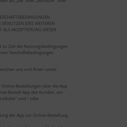
den als „Sie“ oder „Benutzer“ oder
E GESCHÄFTSBEDINGUNGEN
E BENUTZEN (DES WEITEREN
T ALS AKZEPTIERUNG DIESER
t zu Zeit die Nutzungsbedingungen
meinen Geschäftsbedingungen
wischen uns und Ihnen sowie
r Online-Bestellungen über die App
nline-Bestell-App des Kunden, um
Produkte" und / oder
dung der App zur Online-Bestellung