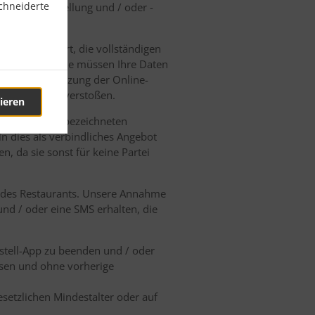
chneiderte
 Online-Bestellung und / oder -
e aufgefordert, die vollständigen
akzeptieren. Sie müssen Ihre Daten
ht vor, die Nutzung der Online-
sbedingungen verstoßen.
ieren
t werden, die bezeichneten
n dies als verbindliches Angebot
, da sie sonst für keine Partei
n des Restaurants. Unsere Annahme
und / oder eine SMS erhalten, die
estell-App zu beenden und / oder
ssen und ohne vorherige
setzlichen Mindestalter oder auf