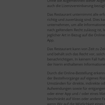
Ohne die Allgemeinheit dieser Allge
auch die Lizenzvereinbarung bezüg
Das Restaurant unternimmt alle erfo
richtig und zuverlässig sind. Dies 
unternehmen, um alle Informatione
nach geltendem Recht zulässig ist, 
jeglicher Art in Bezug auf die Onlin
App.
Das Restaurant kann von Zeit zu Zei
und behält sich das Recht vor, solc
benachrichtigen. In keinem Fall haf
der hierin enthaltenen Informatio
Durch die Online-Bestellung erkenn
der Bestellvorgänge auf eigenes Ri
Umständen für direkte, indirekte ode
Aufwendungen sowie für entgangenen
oder einer App und / oder eines Mate
beschränkt auf Viren oder andere 
wenn Wir auf die Möglichkeit eine