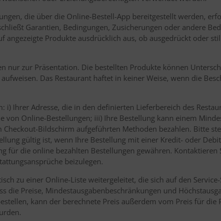
tungen, die über die Online-Bestell-App bereitgestellt werden, er
 schließt Garantien, Bedingungen, Zusicherungen oder andere Bed
uf angezeigte Produkte ausdrücklich aus, ob ausgedrückt oder sti
n nur zur Präsentation. Die bestellten Produkte können Unterschi
aufweisen. Das Restaurant haftet in keiner Weise, wenn die Besc
 i) Ihrer Adresse, die in den definierten Lieferbereich des Restaur
 von Online-Bestellungen; iii) Ihre Bestellung kann einem Mindes
 Checkout-Bildschirm aufgeführten Methoden bezahlen. Bitte stell
llung gültig ist, wenn Ihre Bestellung mit einer Kredit- oder Deb
g für die online bezahlten Bestellungen gewähren. Kontaktieren 
stattungsansprüche beizulegen.
h zu einer Online-Liste weitergeleitet, die sich auf den Service-
 dass die Preise, Mindestausgabenbeschränkungen und Höchstaus
bestellen, kann der berechnete Preis außerdem vom Preis für di
wurden.