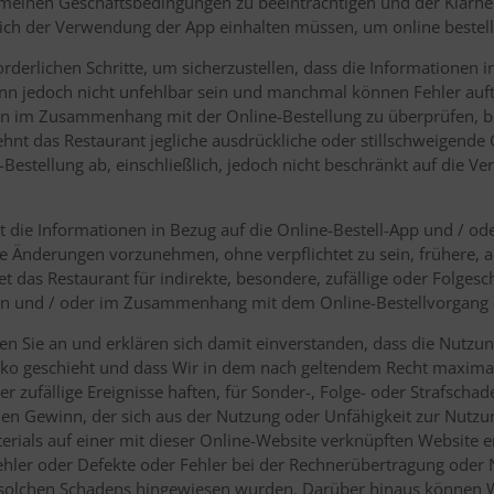
meinen Geschäftsbedingungen zu beeinträchtigen und der Klarheit 
lich der Verwendung der App einhalten müssen, um online bestel
rderlichen Schritte, um sicherzustellen, dass die Informationen i
kann jedoch nicht unfehlbar sein und manchmal können Fehler auftr
n im Zusammenhang mit der Online-Bestellung zu überprüfen, be
lehnt das Restaurant jegliche ausdrückliche oder stillschweigend
e-Bestellung ab, einschließlich, jedoch nicht beschränkt auf die Ve
t die Informationen in Bezug auf die Online-Bestell-App und / od
he Änderungen vorzunehmen, ohne verpflichtet zu sein, frühere, a
tet das Restaurant für indirekte, besondere, zufällige oder Folge
nen und / oder im Zusammenhang mit dem Online-Bestellvorgang 
en Sie an und erklären sich damit einverstanden, dass die Nutzun
siko geschieht und dass Wir in dem nach geltendem Recht maxima
r zufällige Ereignisse haften, für Sonder-, Folge- oder Strafscha
 Gewinn, der sich aus der Nutzung oder Unfähigkeit zur Nutzun
rials auf einer mit dieser Online-Website verknüpften Website erg
Fehler oder Defekte oder Fehler bei der Rechnerübertragung ode
s solchen Schadens hingewiesen wurden. Darüber hinaus können 