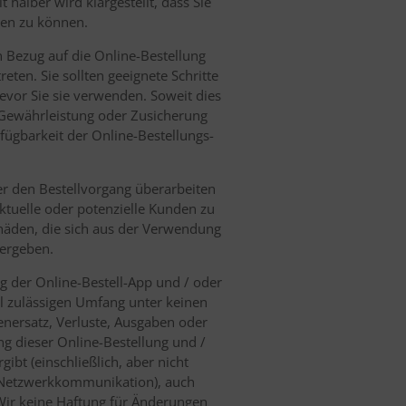
halber wird klargestellt, dass Sie
len zu können.
n Bezug auf die Online-Bestellung
eten. Sie sollten geeignete Schritte
vor Sie sie verwenden. Soweit dies
e Gewährleistung oder Zusicherung
rfügbarkeit der Online-Bestellungs-
er den Bestellvorgang überarbeiten
ktuelle oder potenzielle Kunden zu
schäden, die sich aus der Verwendung
ergeben.
g der Online-Bestell-App und / oder
l zulässigen Umfang unter keinen
denersatz, Verluste, Ausgaben oder
g dieser Online-Bestellung und /
ibt (einschließlich, aber nicht
r Netzwerkkommunikation), auch
Wir keine Haftung für Änderungen