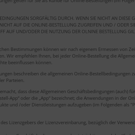
gen gelten für Sie als Kunde für Online-Bestellungen (im Folgen
TSBEDINGUNGEN SORGFÄLTIG DURCH. WENN SIE NICHT AN DIES
ICHT AUF DIE ONLINE-BESTELLUNG ZUGREIFEN UND / ODER SI
RIFF AUF UND/ODER DIE NUTZUNG DER OLNINE BESTELLUNG GIL
zlichen Bestimmungen können wir nach eigenem Ermessen von Zei
en. Wir empfehlen Ihnen, bei jeder Online-Bestellung die Allge
echte beeinflussen können.
ungen beschreiben die allgemeinen Online-Bestellbedingungen z
er Parteien.
gemacht, dass diese Allgemeinen Geschäftsbedingungen (auch) fü
estell-App“ oder die „App“ bezeichnet; die Anwendungen in der O
ukte und /oder Dienstleistungen aufzugeben (im Folgenden als "
m des Lizenzgebers der Lizenzvereinbarung, bezüglich der Verwen