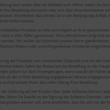
ellung kann weder über die Website noch offline, indem Sie das 
Sie Ihre Bestellung stornieren oder sich über diese beschweren mö
tandort. Einzelheiten dazu finden Sie in der Bestätigungs-E-Mail, d
Ihnen helfen können.
 bestellten Produkte so nahe wie möglich an Ihrer gewünschten L
t nicht in allen Fällen garantieren. Die Lieferzeit kann aufgrund 
werden. Wir wollen die Sicherheit unserer Fahrer gewährleisten. D
chlechten Wetters oder unvorhergesehener Umstände möglicherw
ieferung der Produkte zum vereinbarten Zeitpunkt und Ort der Li
chieden haben, liefert das Restaurant die Bestellung an den Haupt
werden jedoch nur dann hineingetragen, wenn sowohl der Fahrer 
ren an der in Ihrer Bestellung angegebenen Adresse entgegenzun
ück und berechnen Ihnen den vollen Betrag Ihrer Bestellung.
t der Lieferung auf den Kunden über. Jeder Software-Service / jed
en. Wenn Sie Zweifel an der Eignung des Software-Dienstes / der 
ntergeladen werden soll, wird empfohlen, dass Sie sich vor der